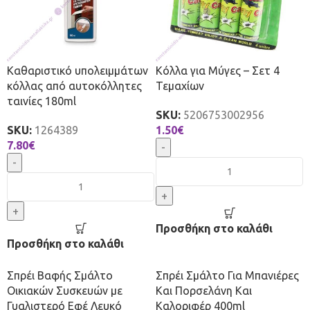
Καθαριστικό υπολειμμάτων
Κόλλα για Μύγες – Σετ 4
κόλλας από αυτοκόλλητες
Τεμαχίων
ταινίες 180ml
SKU:
5206753002956
SKU:
1264389
1.50
€
7.80
€
-
-
+
+
Προσθήκη στο καλάθι
Προσθήκη στο καλάθι
Σπρέι Βαφής Σμάλτο
Σπρέι Σμάλτο Για Μπανιέρες
Οικιακών Συσκευών με
Και Πορσελάνη Και
Γυαλιστερό Εφέ Λευκό
Καλοριφέρ 400ml