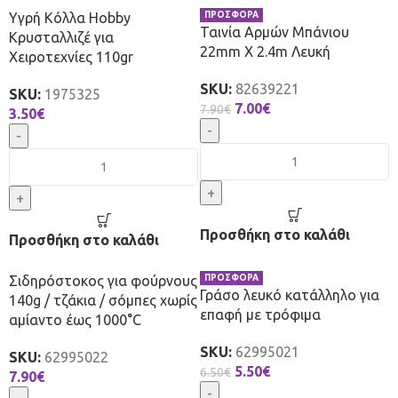
Υγρή Κόλλα Hobby
ΠΡΟΣΦΟΡΑ
Ταινία Αρμών Μπάνιου
Κρυσταλλιζέ για
22mm X 2.4m Λευκή
Χειροτεχνίες 110gr
SKU:
82639221
SKU:
1975325
7.00
€
7.90
€
3.50
€
-
-
+
+
Προσθήκη στο καλάθι
Προσθήκη στο καλάθι
Σιδηρόστοκος για φούρνους
ΠΡΟΣΦΟΡΑ
Γράσο λευκό κατάλληλο για
140g / τζάκια / σόμπες χωρίς
επαφή με τρόφιμα
αμίαντο έως 1000°C
SKU:
62995021
SKU:
62995022
5.50
€
6.50
€
7.90
€
-