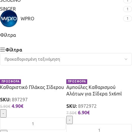
SCIOLINO
1
SINGER
1
WPRO
1
Φίλτρα
Φίλτρα
ΠΡΟΣΦΟΡΑ
ΠΡΟΣΦΟΡΑ
Καθαριστικό Πλάκας Σίδερου
Αμπούλες Καθαρισμού
Αλάτων για Σίδερα 5x6ml
SKU:
897297
4.90
€
SKU:
8972972
5.90
€
6.90
€
7.50
€
-
-