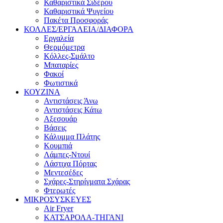
Καθαριστικά Σιδέρου
Καθαριστικά Ψυγείου
Πακέτα Προσφοράς
ΚΟΛΛΕΣ/ΕΡΓΑΛΕΙΑ/ΔΙΑΦΟΡΑ
Εργαλεία
Θερμόμετρα
Κόλλες-Σμάλτο
Μπαταρίες
Φακοί
Φωτιστικά
ΚΟΥΖΙΝΑ
Αντιστάσεις Άνω
Αντιστάσεις Κάτω
Αξεσουάρ
Βάσεις
Κάλυμμα Πλάτης
Κουμπιά
Λάμπες-Ντουί
Λάστιχα Πόρτας
Μεντεσέδες
Σχάρες-Στηρίγματα Σχάρας
Φτερωτές
ΜΙΚΡΟΣΥΣΚΕΥΕΣ
Air Fryer
ΚΑΤΣΑΡΟΛΑ-ΤΗΓΑΝΙ