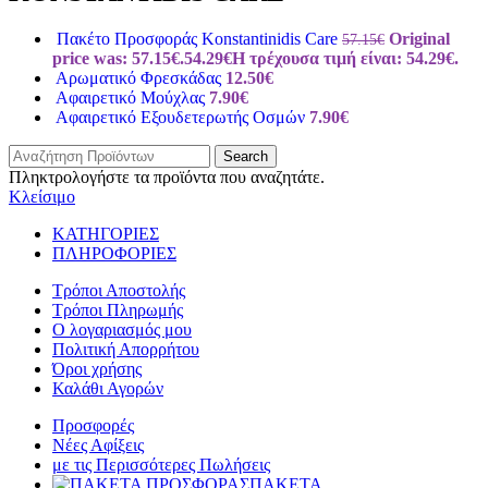
Πακέτο Προσφοράς Konstantinidis Care
Original
57.15
€
price was: 57.15€.
54.29
€
Η τρέχουσα τιμή είναι: 54.29€.
Αρωματικό Φρεσκάδας
12.50
€
Αφαιρετικό Μούχλας
7.90
€
Αφαιρετικό Εξουδετερωτής Οσμών
7.90
€
Search
Πληκτρολογήστε τα προϊόντα που αναζητάτε.
Κλείσιμο
ΚΑΤΗΓΟΡΙΕΣ
ΠΛΗΡΟΦΟΡΙΕΣ
Τρόποι Αποστολής
Τρόποι Πληρωμής
Ο λογαριασμός μου
Πολιτική Απορρήτου
Όροι χρήσης
Καλάθι Αγορών
Προσφορές
Νέες Αφίξεις
με τις Περισσότερες Πωλήσεις
ΠΑΚΕΤΑ