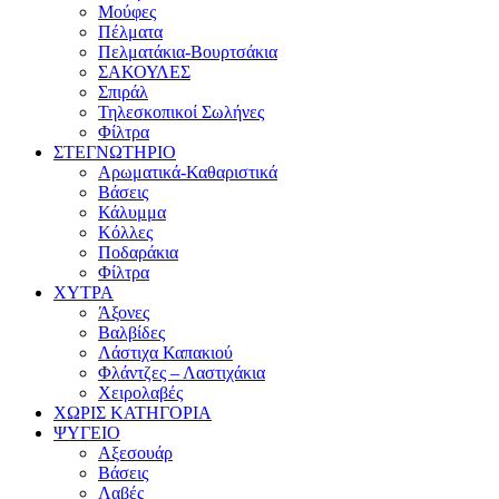
Μούφες
Πέλματα
Πελματάκια-Βουρτσάκια
ΣΑΚΟΥΛΕΣ
Σπιράλ
Τηλεσκοπικοί Σωλήνες
Φίλτρα
ΣΤΕΓΝΩΤΗΡΙΟ
Αρωματικά-Καθαριστικά
Βάσεις
Κάλυμμα
Κόλλες
Ποδαράκια
Φίλτρα
ΧΥΤΡΑ
Άξονες
Βαλβίδες
Λάστιχα Καπακιού
Φλάντζες – Λαστιχάκια
Χειρολαβές
ΧΩΡΙΣ ΚΑΤΗΓΟΡΙΑ
ΨΥΓΕΙΟ
Αξεσουάρ
Βάσεις
Λαβές