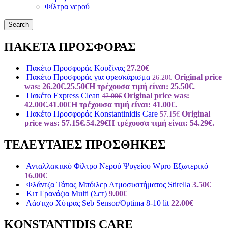
Φίλτρα νερού
Search
ΠΑΚΕΤΑ ΠΡΟΣΦΟΡΑΣ
Πακέτο Προσφοράς Κουζίνας
27.20
€
Πακέτο Προσφοράς για φρεσκάρισμα
Original price
26.20
€
was: 26.20€.
25.50
€
Η τρέχουσα τιμή είναι: 25.50€.
Πακέτο Express Clean
Original price was:
42.00
€
42.00€.
41.00
€
Η τρέχουσα τιμή είναι: 41.00€.
Πακέτο Προσφοράς Konstantinidis Care
Original
57.15
€
price was: 57.15€.
54.29
€
Η τρέχουσα τιμή είναι: 54.29€.
ΤΕΛΕΥΤΑΙΕΣ ΠΡΟΣΘΗΚΕΣ
Ανταλλακτικό Φίλτρο Νερού Ψυγείου Wpro Εξωτερικό
16.00
€
Φλάντζα Τάπας Μπόιλερ Ατμοσυστήματος Stirella
3.50
€
Κιτ Γρανάζια Multi (Σετ)
9.00
€
Λάστιχο Χύτρας Seb Sensor/Optima 8-10 lit
22.00
€
KONSTANTIDIS CARE