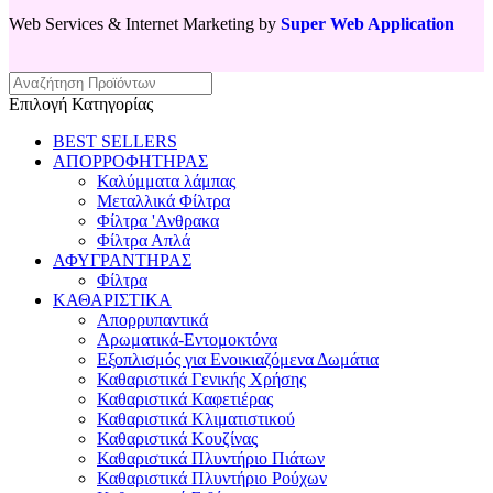
Web Services & Internet Marketing by
Super Web Application
Επιλογή Κατηγορίας
BEST SELLERS
ΑΠΟΡΡΟΦΗΤΗΡΑΣ
Καλύμματα λάμπας
Μεταλλικά Φίλτρα
Φίλτρα 'Ανθρακα
Φίλτρα Απλά
ΑΦΥΓΡΑΝΤΗΡΑΣ
Φίλτρα
ΚΑΘΑΡΙΣΤΙΚΑ
Απορρυπαντικά
Αρωματικά-Εντομοκτόνα
Εξοπλισμός για Ενοικιαζόμενα Δωμάτια
Καθαριστικά Γενικής Χρήσης
Καθαριστικά Καφετιέρας
Καθαριστικά Κλιματιστικού
Καθαριστικά Κουζίνας
Καθαριστικά Πλυντήριο Πιάτων
Καθαριστικά Πλυντήριο Ρούχων