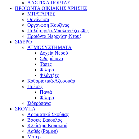
ΛΑΣΤΙΧΑ ΠΟΡΤΑΣ
ΠΡΟΪΟΝΤΑ ΟΙΚΙΑΚΗΣ ΧΡΗΣΗΣ
ΜΠΑΤΑΡΙΕΣ
Οργάνωση
Οργάνωση Κουζίνας
Πολύμπριζα-Μπαλαντέζες-Φις
Προϊόντα Νεροχύτη-Ντουζ
ΣΙΔΕΡΟ
ΑΤΜΟΣΥΣΤΗΜΑΤΑ
Δοχεία Νερού
Σιδερόπανα
Τάπες
Φίλτρα
Φλάντζες
Καθαριστικά-Αξεσουάρ
Πρέσες
Πανιά
Φίλτρα
Σιδερόπανα
ΣΚΟΥΠΑ
Αρωματικά Σκούπας
Βάσεις Σακούλας
Κλείστρα Καπακιού
Λαβές (Ράμφη)
Μοτέρ