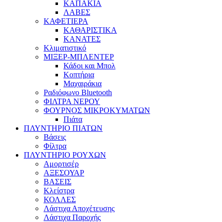
ΚΑΠΑΚΙΑ
ΛΑΒΕΣ
ΚΑΦΕΤΙΕΡΑ
ΚΑΘΑΡΙΣΤΙΚΑ
ΚΑΝΑΤΕΣ
Κλιματιστικό
ΜΙΞΕΡ-ΜΠΛΕΝΤΕΡ
Κάδοι και Μπολ
Κοπτήρια
Μαχαιράκια
Ραδιόφωνο Bluetooth
ΦΙΛΤΡΑ ΝΕΡΟΥ
ΦΟΥΡΝΟΣ ΜΙΚΡΟΚΥΜΑΤΩΝ
Πιάτα
ΠΛΥΝΤΗΡΙΟ ΠΙΑΤΩΝ
Βάσεις
Φίλτρα
ΠΛΥΝΤΗΡΙΟ ΡΟΥΧΩΝ
Αμορτισέρ
ΑΞΕΣΟΥΑΡ
ΒΑΣΕΙΣ
Κλείστρα
ΚΟΛΛΕΣ
Λάστιχα Αποχέτευσης
Λάστιχα Παροχής