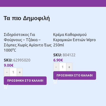
Τα πιο Δημοφιλή
Σιδηρόστοκος Για
Κρέμα Καθαρισμού
Φούρνους – Τζάκια –
Κεραμικών Εστιών Wpro
Σόμπες Χωρίς Αμίαντο Έως
250ml
1000°C
SKU:
804122
SKU:
62995020
6.90
€
9.00
€
-
+
-
+
ΠΡΟΣΘΉΚΗ ΣΤΟ ΚΑΛΆΘΙ
Κ
ΠΡΟΣΘΉΚΗ ΣΤΟ ΚΑΛΆΘΙ
Π
Α
S
6