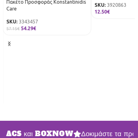
Πακέτο Προσφοράς Konstantinidis
SKU:
3920863
Care
12.50
€
SKU:
3343457
54.29
€
57.15
€
ε ACS και BOXNOW
Δοκιμάστε τα προϊόν