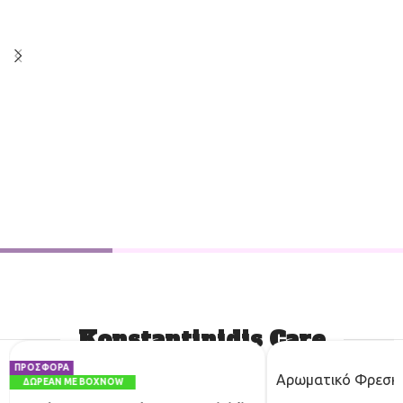
Konstantinidis Care
ΠΡΟΣΦΟΡΑ
Αρωματικό Φρεσκ
ΔΩΡΕΑΝ ΜΕ BOXNOW