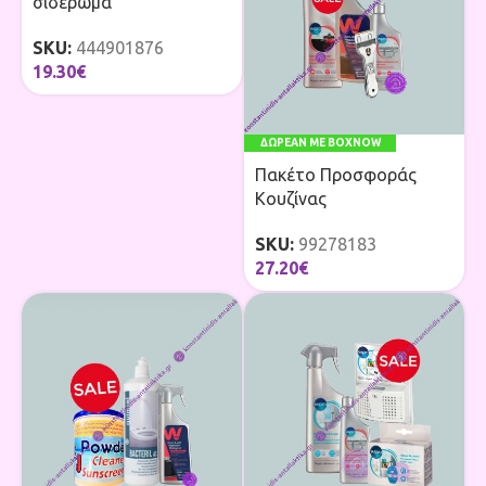
σιδέρωμα
SKU:
444901876
19.30
€
ΔΩΡΕΑΝ ΜΕ BOXNOW
Πακέτο Προσφοράς
Κουζίνας
SKU:
99278183
27.20
€