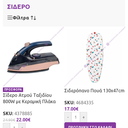
ΣΙΔΕΡΟ
Φίλτρα
ΠΡΟΣΦΟΡΑ
Σιδερόπανο Πουά 130x47cm
Σίδερο Ατμού Ταξιδίου
800W με Κεραμική Πλάκα
SKU:
4684335
17.00
€
SKU:
4378885
-
+
22.00
€
24.90
€
ΠΡΟΣΘΉΚΗ ΣΤΟ ΚΑΛΆΘΙ