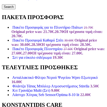
Search
ΠΑΚΕΤΑ ΠΡΟΣΦΟΡΑΣ
Πακέτο Προσφοράς για το Πλυντήριο Πιάτων
21.70
€
Original price was: 21.70€.
20.70
€
Η τρέχουσα τιμή είναι:
20.70€.
Πακέτο Προσφορά Καθαρό Σπίτι
Original price
30.60
€
was: 30.60€.
28.50
€
Η τρέχουσα τιμή είναι: 28.50€.
Πακέτο Προσφοράς Πλυντηρίου
Original price was:
27.60
€
27.60€.
27.00
€
Η τρέχουσα τιμή είναι: 27.00€.
Σετ για εύκολο σιδέρωμα
19.30
€
ΤΕΛΕΥΤΑΙΕΣ ΠΡΟΣΘΗΚΕΣ
Ανταλλακτικό Φίλτρο Νερού Ψυγείου Wpro Εξωτερικό
16.00
€
Φλάντζα Τάπας Μπόιλερ Ατμοσυστήματος Stirella
3.50
€
Κιτ Γρανάζια Multi (Σετ)
9.00
€
Λάστιχο Χύτρας Seb Sensor/Optima 8-10 lit
22.00
€
KONSTANTIDIS CARE