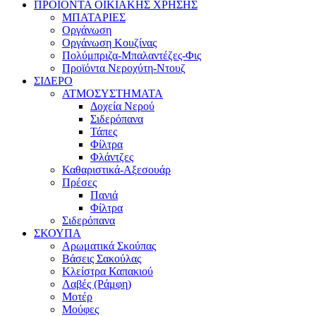
ΠΡΟΪΟΝΤΑ ΟΙΚΙΑΚΗΣ ΧΡΗΣΗΣ
ΜΠΑΤΑΡΙΕΣ
Οργάνωση
Οργάνωση Κουζίνας
Πολύμπριζα-Μπαλαντέζες-Φις
Προϊόντα Νεροχύτη-Ντουζ
ΣΙΔΕΡΟ
ΑΤΜΟΣΥΣΤΗΜΑΤΑ
Δοχεία Νερού
Σιδερόπανα
Τάπες
Φίλτρα
Φλάντζες
Καθαριστικά-Αξεσουάρ
Πρέσες
Πανιά
Φίλτρα
Σιδερόπανα
ΣΚΟΥΠΑ
Αρωματικά Σκούπας
Βάσεις Σακούλας
Κλείστρα Καπακιού
Λαβές (Ράμφη)
Μοτέρ
Μούφες