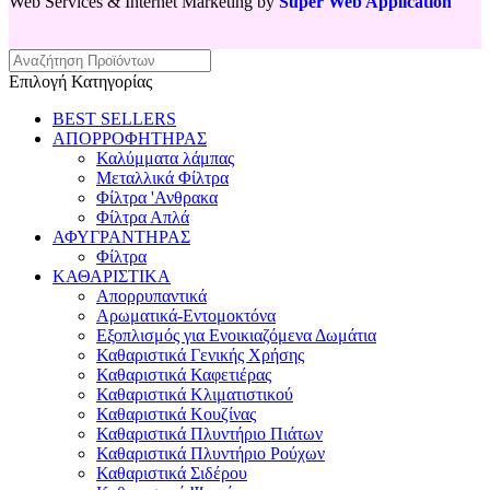
Web Services & Internet Marketing by
Super Web Application
Επιλογή Κατηγορίας
BEST SELLERS
ΑΠΟΡΡΟΦΗΤΗΡΑΣ
Καλύμματα λάμπας
Μεταλλικά Φίλτρα
Φίλτρα 'Ανθρακα
Φίλτρα Απλά
ΑΦΥΓΡΑΝΤΗΡΑΣ
Φίλτρα
ΚΑΘΑΡΙΣΤΙΚΑ
Απορρυπαντικά
Αρωματικά-Εντομοκτόνα
Εξοπλισμός για Ενοικιαζόμενα Δωμάτια
Καθαριστικά Γενικής Χρήσης
Καθαριστικά Καφετιέρας
Καθαριστικά Κλιματιστικού
Καθαριστικά Κουζίνας
Καθαριστικά Πλυντήριο Πιάτων
Καθαριστικά Πλυντήριο Ρούχων
Καθαριστικά Σιδέρου