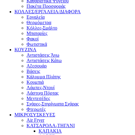
Καθαριστικά Ψυγείου
Πακέτα Προσφοράς
ΚΟΛΛΕΣ/ΕΡΓΑΛΕΙΑ/ΔΙΑΦΟΡΑ
Εργαλεία
Θερμόμετρα
Κόλλες-Σμάλτο
Μπαταρίες
Φακοί
Φωτιστικά
ΚΟΥΖΙΝΑ
Αντιστάσεις Άνω
Αντιστάσεις Κάτω
Αξεσουάρ
Βάσεις
Κάλυμμα Πλάτης
Κουμπιά
Λάμπες-Ντουί
Λάστιχα Πόρτας
Μεντεσέδες
Σχάρες-Στηρίγματα Σχάρας
Φτερωτές
ΜΙΚΡΟΣΥΣΚΕΥΕΣ
Air Fryer
ΚΑΤΣΑΡΟΛΑ-ΤΗΓΑΝΙ
ΚΑΠΑΚΙΑ