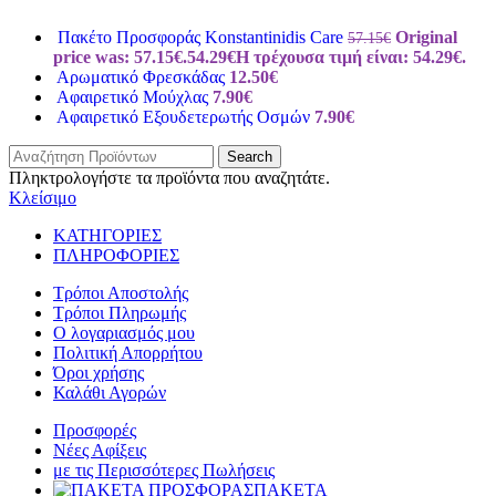
Πακέτο Προσφοράς Konstantinidis Care
Original
57.15
€
price was: 57.15€.
54.29
€
Η τρέχουσα τιμή είναι: 54.29€.
Αρωματικό Φρεσκάδας
12.50
€
Αφαιρετικό Μούχλας
7.90
€
Αφαιρετικό Εξουδετερωτής Οσμών
7.90
€
Search
Πληκτρολογήστε τα προϊόντα που αναζητάτε.
Κλείσιμο
ΚΑΤΗΓΟΡΙΕΣ
ΠΛΗΡΟΦΟΡΙΕΣ
Τρόποι Αποστολής
Τρόποι Πληρωμής
Ο λογαριασμός μου
Πολιτική Απορρήτου
Όροι χρήσης
Καλάθι Αγορών
Προσφορές
Νέες Αφίξεις
με τις Περισσότερες Πωλήσεις
ΠΑΚΕΤΑ