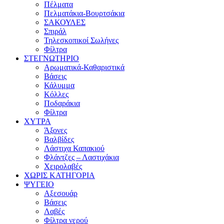
Πέλματα
Πελματάκια-Βουρτσάκια
ΣΑΚΟΥΛΕΣ
Σπιράλ
Τηλεσκοπικοί Σωλήνες
Φίλτρα
ΣΤΕΓΝΩΤΗΡΙΟ
Αρωματικά-Καθαριστικά
Βάσεις
Κάλυμμα
Κόλλες
Ποδαράκια
Φίλτρα
ΧΥΤΡΑ
Άξονες
Βαλβίδες
Λάστιχα Καπακιού
Φλάντζες – Λαστιχάκια
Χειρολαβές
ΧΩΡΙΣ ΚΑΤΗΓΟΡΙΑ
ΨΥΓΕΙΟ
Αξεσουάρ
Βάσεις
Λαβές
Φίλτρα νερού